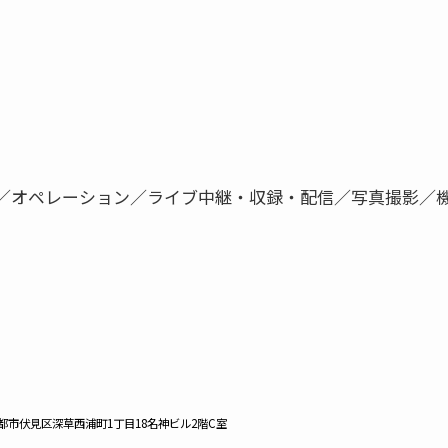
／オペレーション／ライブ中継・収録・配信／写真撮影／
都府京都市伏見区深草西浦町1丁目18名神ビル2階C室